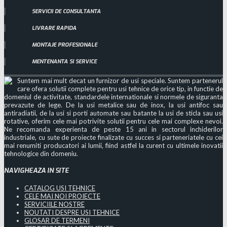
SERVICII DE CONSULTANTA
LIVRARE RAPIDA
MONTAJE PROFESIONALE
MENTENANTA SI SERVICE
Suntem mai mult decat un furnizor de usi speciale. Suntem partenerul
care ofera solutii complete pentru usi tehnice de orice tip, in functie de
domeniul de activitate, standardele internationale si normele de siguranta
prevazute de lege. De la usi metalice sau de inox, la usi antifoc sau
antiradiatii, de la usi si porti automate sau batante la usi de sticla sau usi
rotative, oferim cele mai potrivite solutii pentru cele mai complexe nevoi.
Ne recomanda experienta de peste 15 ani in sectorul inchiderilor
industriale, cu sute de proiecte finalizate cu succes si parteneriatele cu cei
mai renumiti producatori ai lumii, fiind astfel la curent cu ultimele inovatii
tehnologice din domeniu.
NAVIGHEAZA IN SITE
CATALOG USI TEHNICE
CELE MAI NOI PROIECTE
SERVICIILE NOSTRE
NOUTATI DESPRE USI TEHNICE
GLOSAR DE TERMENI