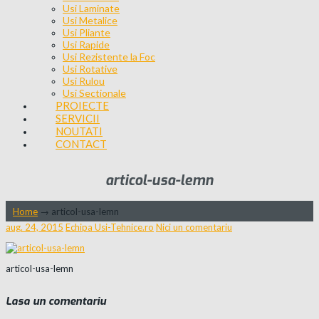
Usi Laminate
Usi Metalice
Usi Pliante
Usi Rapide
Usi Rezistente la Foc
Usi Rotative
Usi Rulou
Usi Sectionale
PROIECTE
SERVICII
NOUTATI
CONTACT
articol-usa-lemn
Home
→
articol-usa-lemn
aug. 24, 2015
Echipa Usi-Tehnice.ro
Nici un comentariu
articol-usa-lemn
Lasa un comentariu