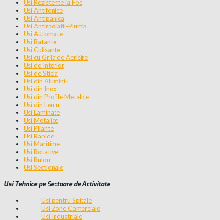
Usi Rezistente la Foc
Usi Antifonice
Usi Antipanica
Usi Antiradiatii-Plumb
Usi Automate
Usi Batante
Usi Culisante
Usi cu Grila de Aerisire
Usi de Interior
Usi de Sticla
Usi din Aluminiu
Usi din Inox
Usi din Profile Metalice
Usi din Lemn
Usi Laminate
Usi Metalice
Usi Pliante
Usi Rapide
Usi Maritime
Usi Rotative
Usi Rulou
Usi Sectionale
Usi Tehnice pe Sectoare de Activitate
Usi pentru Spitale
Usi Zone Comerciale
Usi Industriale