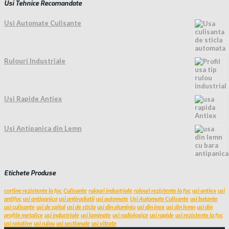
Usi Tehnice Recomandate
Usi Automate Culisante
Rulouri Industriale
Usi Rapide Antiex
Usi Antipanica din Lemn
Etichete Produse
cortine rezistente la foc
Culisante
rulouri industriale
rulouri rezistente la foc
usi antiex
usi
antifoc
usi antipanica
usi antiradiatii
usi automate
Usi Automate Culisante
usi batante
usi culisante
usi de spital
usi de sticla
usi din aluminiu
usi din inox
usi din lemn
usi din
profile metalice
usi industriale
usi laminate
usi radiologice
usi rapide
usi rezistente la foc
usi rotative
usi rulou
usi sectionale
usi vitrate