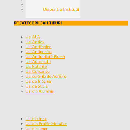
Usi pentru Birouri
Usi pentru Institutii
PE CATEGORII SAU TIPURI
Usi ALA
Usi Antiex
Usi Antifonice
Usi Antipanica
Usi Antiradiatii-Plumb
Usi Automate
Usi Batante
Usi Culisante
Usi cu Grila de Aerisire
Usi de Interior
Usi de Sticla
Usi din Aluminiu
Usi din Inox
Usi din Profile Metalice
Usi din Lemn