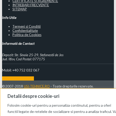
CERTIFICATE SI AGREMENTE
INTREBARI FRECVENTE
SITEMAP
Info Utile
Termeni si Conditii
Confidentialitate
Politica de Cookies
Informatii de Contact
Depozit: Str. Sinaia 25-29, Stefanestii de Jos
Jud. Ilfov, Cod Postal: 077175
Mobil: +40 752 032 067
Vezi mai multe detalii
©2007-2018
USI-TEHNICE.RO
- Toate drepturile rezervate.
Detalii despre cookie-uri
Folosim cookie-uri pentru a personaliza continutul, pentru a oferi
functii legate de retelele de socializare si pentru a analiza traficul. V