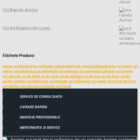
Usi Rapide Antiex
Usi Antipanica din Lemn
Etichete Produse
cortine rezistente la foc
Culisante
rulouri industriale
rulouri rezistente la foc
usi antiex
usi
antifoc
usi antipanica
usi antiradiatii
usi automate
Usi Automate Culisante
usi batante
usi culisante
usi de spital
usi de sticla
usi din aluminiu
usi din inox
usi din lemn
usi din
profile metalice
usi industriale
usi laminate
usi radiologice
usi rapide
usi rezistente la foc
usi rotative
usi rulou
usi sectionale
usi vitrate
SERVICII DE CONSULTANTA
LIVRARE RAPIDA
MONTAJE PROFESIONALE
MENTENANTA SI SERVICE
Suntem mai mult decat un furnizor de usi speciale. Suntem partenerul