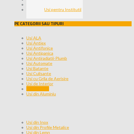
Usi pentru Birouri
Usi pentru Institutii
PE CATEGORII SAU TIPURI
Usi ALA
Usi Antiex
Usi Antifonice
Usi Antipanica
Usi Antiradiatii-Plumb
Usi Automate
Usi Batante
Usi Culisante
Usi cu Grila de Aerisire
Usi de Interior
Usi de Sticla
Usi din Aluminiu
Usi din Inox
Usi din Profile Metalice
Usi din Lemn