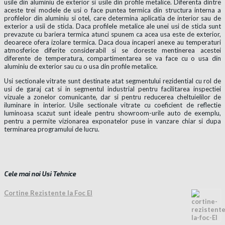
usile din aluminiu de exterior si usile din profile metalice. Diferenta dintre
aceste trei modele de usi o face puntea termica din structura interna a
profilelor din aluminiu si otel, care determina aplicatia de interior sau de
exterior a usii de sticla. Daca profilele metalice ale unei usi de sticla sunt
prevazute cu bariera termica atunci spunem ca acea usa este de exterior,
deoarece ofera izolare termica. Daca doua incaperi anexe au temperaturi
atmosferice diferite considerabil si se doreste mentinerea acestei
diferente de temperatura, compartimentarea se va face cu o usa din
aluminiu de exterior sau cu o usa din profile metalice.
Usi sectionale vitrate sunt destinate atat segmentului rezidential cu rol de
usi de garaj cat si in segmentul industrial pentru facilitarea inspectiei
vizuale a zonelor comunicante, dar si pentru reducerea cheltuielilor de
iluminare in interior. Usile sectionale vitrate cu coeficient de reflectie
luminoasa scazut sunt ideale pentru showroom-urile auto de exemplu,
pentru a permite vizionarea exponatelor puse in vanzare chiar si dupa
terminarea programului de lucru.
Cele mai noi Usi Tehnice
Cortine Rezistente la Foc EI