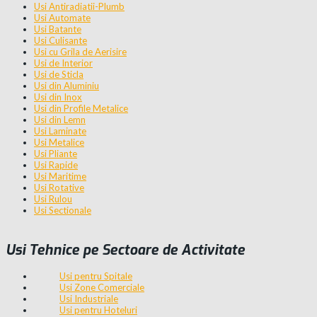
Usi Antiradiatii-Plumb
Usi Automate
Usi Batante
Usi Culisante
Usi cu Grila de Aerisire
Usi de Interior
Usi de Sticla
Usi din Aluminiu
Usi din Inox
Usi din Profile Metalice
Usi din Lemn
Usi Laminate
Usi Metalice
Usi Pliante
Usi Rapide
Usi Maritime
Usi Rotative
Usi Rulou
Usi Sectionale
Usi Tehnice pe Sectoare de Activitate
Usi pentru Spitale
Usi Zone Comerciale
Usi Industriale
Usi pentru Hoteluri