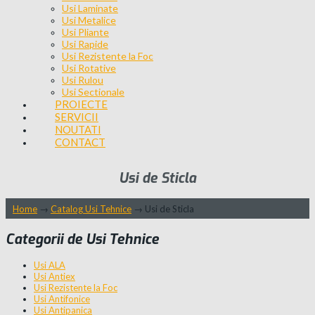
Usi Laminate
Usi Metalice
Usi Pliante
Usi Rapide
Usi Rezistente la Foc
Usi Rotative
Usi Rulou
Usi Sectionale
PROIECTE
SERVICII
NOUTATI
CONTACT
Usi de Sticla
Home
→
Catalog Usi Tehnice
→
Usi de Sticla
Categorii de Usi Tehnice
Usi ALA
Usi Antiex
Usi Rezistente la Foc
Usi Antifonice
Usi Antipanica