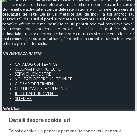
care ofera solutii complete pentru usi tehnice de orice tip, in functie de
domeniul de activitate, standardele internationale si normele de siguranta
prevazute de lege. De la usi metalice sau de inox, la usi antifoc sau
antiradiatii, de la usi si porti automate sau batante la usi de sticla sau usi
rotative, oferim cele mai potrivite solutii pentru cele mai complexe nevoi.
Ne recomanda experienta de peste 15 ani in sectorul inchiderilor
industriale, cu sute de proiecte finalizate cu succes si parteneriatele cu cei
mai renumiti producatori ai lumii, fiind astfel la curent cu ultimele inovatii
tehnologice din domeniu.
NAVIGHEAZA IN SITE
CATALOG USI TEHNICE
CELE MAI NOI PROIECTE
SERVICIILE NOSTRE
NOUTATI DESPRE USI TEHNICE
GLOSAR DE TERMENI
CERTIFICATE SI AGREMENTE
INTREBARI FRECVENTE
SITEMAP
Info Utile
Detalii despre cookie-uri
Termeni si Conditii
Confidentialitate
Politica de Cookies
Folosim cookie-uri pentru a personaliza continutul, pentru a