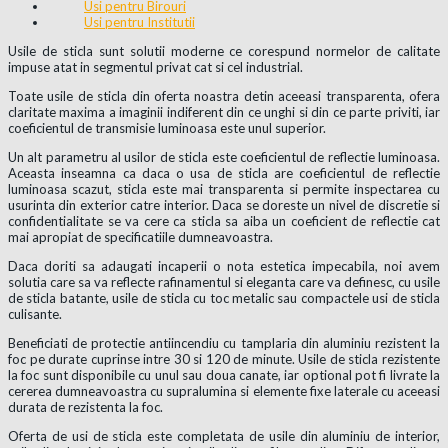
Usi pentru Birouri
Usi pentru Institutii
Usile de sticla sunt solutii moderne ce corespund normelor de calitate
impuse atat in segmentul privat cat si cel industrial.
Toate usile de sticla din oferta noastra detin aceeasi transparenta, ofera
claritate maxima a imaginii indiferent din ce unghi si din ce parte priviti, iar
coeficientul de transmisie luminoasa este unul superior.
Un alt parametru al usilor de sticla este coeficientul de reflectie luminoasa.
Aceasta inseamna ca daca o usa de sticla are coeficientul de reflectie
luminoasa scazut, sticla este mai transparenta si permite inspectarea cu
usurinta din exterior catre interior. Daca se doreste un nivel de discretie si
confidentialitate se va cere ca sticla sa aiba un coeficient de reflectie cat
mai apropiat de specificatiile dumneavoastra.
Daca doriti sa adaugati incaperii o nota estetica impecabila, noi avem
solutia care sa va reflecte rafinamentul si eleganta care va definesc, cu usile
de sticla batante, usile de sticla cu toc metalic sau compactele usi de sticla
culisante.
Beneficiati de protectie antiincendiu cu tamplaria din aluminiu rezistent la
foc pe durate cuprinse intre 30 si 120 de minute. Usile de sticla rezistente
la foc sunt disponibile cu unul sau doua canate, iar optional pot fi livrate la
cererea dumneavoastra cu supralumina si elemente fixe laterale cu aceeasi
durata de rezistenta la foc.
Oferta de usi de sticla este completata de usile din aluminiu de interior,