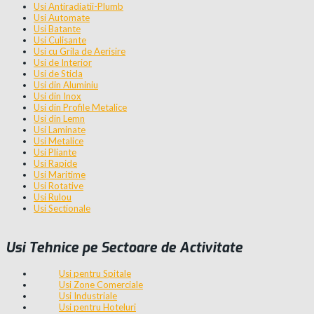
Usi Antiradiatii-Plumb
Usi Automate
Usi Batante
Usi Culisante
Usi cu Grila de Aerisire
Usi de Interior
Usi de Sticla
Usi din Aluminiu
Usi din Inox
Usi din Profile Metalice
Usi din Lemn
Usi Laminate
Usi Metalice
Usi Pliante
Usi Rapide
Usi Maritime
Usi Rotative
Usi Rulou
Usi Sectionale
Usi Tehnice pe Sectoare de Activitate
Usi pentru Spitale
Usi Zone Comerciale
Usi Industriale
Usi pentru Hoteluri