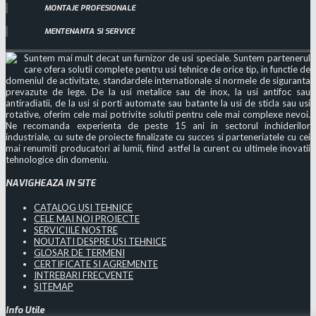
MONTAJE PROFESIONALE
MENTENANTA SI SERVICE
Suntem mai mult decat un furnizor de usi speciale. Suntem partenerul
care ofera solutii complete pentru usi tehnice de orice tip, in functie de
domeniul de activitate, standardele internationale si normele de siguranta
prevazute de lege. De la usi metalice sau de inox, la usi antifoc sau
antiradiatii, de la usi si porti automate sau batante la usi de sticla sau usi
rotative, oferim cele mai potrivite solutii pentru cele mai complexe nevoi.
Ne recomanda experienta de peste 15 ani in sectorul inchiderilor
industriale, cu sute de proiecte finalizate cu succes si parteneriatele cu cei
mai renumiti producatori ai lumii, fiind astfel la curent cu ultimele inovatii
tehnologice din domeniu.
NAVIGHEAZA IN SITE
CATALOG USI TEHNICE
CELE MAI NOI PROIECTE
SERVICIILE NOSTRE
NOUTATI DESPRE USI TEHNICE
GLOSAR DE TERMENI
CERTIFICATE SI AGREMENTE
INTREBARI FRECVENTE
SITEMAP
Info Utile