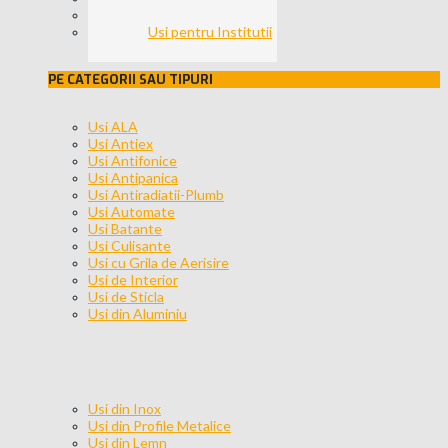
Usi pentru Birouri
Usi pentru Institutii
PE CATEGORII SAU TIPURI
Usi ALA
Usi Antiex
Usi Antifonice
Usi Antipanica
Usi Antiradiatii-Plumb
Usi Automate
Usi Batante
Usi Culisante
Usi cu Grila de Aerisire
Usi de Interior
Usi de Sticla
Usi din Aluminiu
Usi din Inox
Usi din Profile Metalice
Usi din Lemn