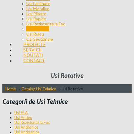
Usi Laminate
Usi Metalice
Usi Pliante
Usi Rapide
Usi Rezistente la Foc
Usi Rotative
Usi Rulou
Usi Sectionale
PROIECTE
SERVICII
NOUTATI
CONTACT
Usi Rotative
Home
→
Catalog Usi Tehnice
→
Usi Rotative
Categorii de Usi Tehnice
Usi ALA
Usi Antiex
Usi Rezistente la Foc
Usi Antifonice
Usi Antipanica