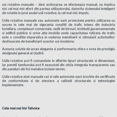
usi rotative manuale – desi actionarea se efectueaza manual, nu implica
nici cel mai mic efort din partea utilizatorului, datorita sistemului inteligent
de rotatie in jurul axului usii rotative, la cel mai mic impuls.
Usile rotative manuale sau automate sunt proiectate pentru utilizarea cu
succes in cele mai de siguranta conditii de trafic intens din industria
hoteliera, complexuri comerciale, sedii de birouri, institutii guvernamentale
si edificii publice si orice alte imobile unde capacitatea ridicata de trafic
este o conditie imperativa in vederea mentinerii si stimularii activitatilor
desfasurate de beneficiarii acestor usi moderne.
Aceasta solutie de acces eleganta si performanta ofera o nota de prestigiu
designului general al cladirii.
Usile rotative pot fi comandate in diferite tipuri structurale si dimensiuni,
iar peretii tamburului pot fi executati din sticla integrala transparenta sau
din paneluri din foi metalice izolate termic.
Usile rotative atat manuale cat si cele automate sunt insotite de certificate
de conformitate si de atestare a calitatii structurale si tehnologiei
implementate.
Cele mai noi Usi Tehnice