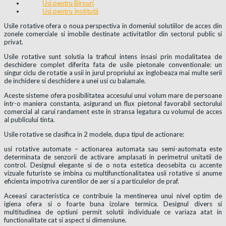
Usi pentru Birouri
Usi pentru Institutii
Usile rotative ofera o noua perspectiva in domeniul solutiilor de acces din
zonele comerciale si imobile destinate activitatilor din sectorul public si
privat.
Usile rotative sunt solutia la traficul intens insasi prin modalitatea de
deschidere complet diferita fata de usile pietonale conventionale: un
singur ciclu de rotatie a usii in jurul propriului ax inglobeaza mai multe serii
de inchidere si deschidere a unei usi cu balamale.
Aceste sisteme ofera posibilitatea accesului unui volum mare de persoane
intr-o maniera constanta, asigurand un flux pietonal favorabil sectorului
comercial al carui randament este in stransa legatura cu volumul de acces
al publicului tinta.
Usile rotative se clasifica in 2 modele, dupa tipul de actionare:
usi rotative automate – actionarea automata sau semi-automata este
determinata de senzorii de activare amplasati in perimetrul unitatii de
control. Designul elegante si de o nota estetica deosebita cu accente
vizuale futuriste se imbina cu multifunctionalitatea usii rotative si anume
eficienta impotriva curentilor de aer si a particulelor de praf.
Aceeasi caracteristica ce contribuie la mentinerea unui nivel optim de
igiena ofera si o foarte buna izolare termica. Designul divers si
multitudinea de optiuni permit solutii individuale ce variaza atat in
functionalitate cat si aspect si dimensiune.