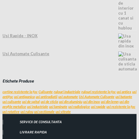
Usi Rapide - INOX
Usi Automate Culisante
Etichete Produse
cortine rezistente la foc
Culisante
rulouri industriale
rulouri rezistente la foc
usi antiex
usi
antifoc
usi antipanica
usi antiradiatii
usi automate
Usi Automate Culisante
usi batante
usi culisante
usi de spital
usi de sticla
usi din aluminiu
usi din inox
usi din lemn
usi din
profile metalice
usi industriale
usi laminate
usi radiologice
usi rapide
usi rezistente la foc
usi rotative
usi rulou
usi sectionale
usi vitrate
SERVICII DE CONSULTANTA
LIVRARE RAPIDA