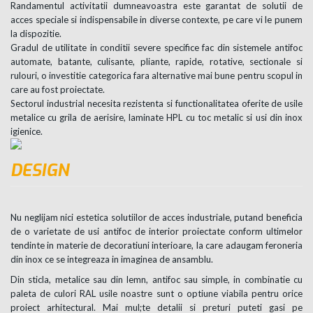
Randamentul activitatii dumneavoastra este garantat de solutii de
acces speciale si indispensabile in diverse contexte, pe care vi le punem
la dispozitie.
Gradul de utilitate in conditii severe specifice fac din sistemele antifoc
automate, batante, culisante, pliante, rapide, rotative, sectionale si
rulouri, o investitie categorica fara alternative mai bune pentru scopul in
care au fost proiectate.
Sectorul industrial necesita rezistenta si functionalitatea oferite de usile
metalice cu grila de aerisire, laminate HPL cu toc metalic si usi din inox
igienice.
DESIGN
Nu neglijam nici estetica solutiilor de acces industriale, putand beneficia
de o varietate de usi antifoc de interior proiectate conform ultimelor
tendinte in materie de decoratiuni interioare, la care adaugam feroneria
din inox ce se integreaza in imaginea de ansamblu.
Din sticla, metalice sau din lemn, antifoc sau simple, in combinatie cu
paleta de culori RAL usile noastre sunt o optiune viabila pentru orice
proiect arhitectural. Mai mul;te detalii si preturi puteti gasi pe