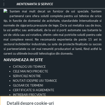
MENTENANTA SI SERVICE
Suntem mai mult decat un furnizor de usi speciale. Suntem
partenerul care ofera solutii complete pentru usi tehnice de orice
tip, in functie de domeniul de activitate, standardele internationale si
normele de siguranta prevazute de lege. De la usi metalice sau de inox,
la usi antifoc sau antiradiatii, de la usi si porti automate sau batante la
usi de sticla sau usi rotative, oferim cele mai potrivite solutii pentru cele
mai complexe nevoi. Ne recomanda experienta de peste 15 ani in
sectorul inchiderilor industriale, cu sute de proiecte finalizate cu succes
si parteneriatele cu cei mai renumiti producatori ai lumii, fiind astfel la
curent cu ultimele inovatii tehnologice din domeniu.
NAVIGHEAZA IN SITE
CATALOG USI TEHNICE
CELE MAI NOI PROIECTE
SERVICIILE NOSTRE
NOUTATI DESPRE USI TEHNICE
GLOSAR DE TERMENI
CERTIFICATE SI AGREMENTE
INTREBARI FRECVENTE
SITEMAP
Detalii despre cookie-uri