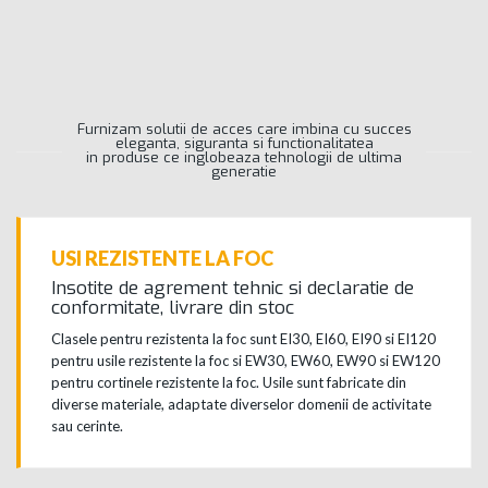
Furnizam solutii de acces care imbina cu succes
eleganta, siguranta si functionalitatea
in produse ce inglobeaza tehnologii de ultima
generatie
USI REZISTENTE LA FOC
Insotite de agrement tehnic si declaratie de
conformitate, livrare din stoc
Clasele pentru rezistenta la foc sunt EI30, EI60, EI90 si EI120
pentru usile rezistente la foc si EW30, EW60, EW90 si EW120
pentru cortinele rezistente la foc. Usile sunt fabricate din
diverse materiale, adaptate diverselor domenii de activitate
sau cerinte.