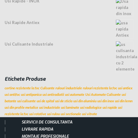
Usi Rapide - INOX
Usi Rapide Antiex
Usi Culisante Industriale
Etichete Produse
cortine rezistente la foc
Culisante
rulouri industriale
rulouri rezistente la foc
usi antiex
usi antifoc
usi antipanica
usi antiradiatii
usi automate
Usi Automate Culisante
usi
batante
usi culisante
usi de spital
usi de sticla
usi din aluminiu
usi din inox
usi din lemn
usi din profile metalice
usi industriale
usi laminate
usi radiologice
usi rapide
usi
rezistente la foc
usi rotative
usi rulou
usi sectionale
usi vitrate
SERVICII DE CONSULTANTA
LIVRARE RAPIDA
MONTAJE PROFESIONALE