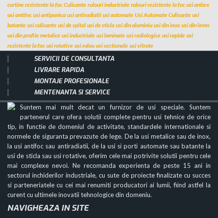
cortine rezistente la foc
Culisante
rulouri industriale
rulouri rezistente la foc
usi antiex
usi antifoc
usi antipanica
usi antiradiatii
usi automate
Usi Automate Culisante
usi
batante
usi culisante
usi de spital
usi de sticla
usi din aluminiu
usi din inox
usi din lemn
usi din profile metalice
usi industriale
usi laminate
usi radiologice
usi rapide
usi
rezistente la foc
usi rotative
usi rulou
usi sectionale
usi vitrate
SERVICII DE CONSULTANTA
LIVRARE RAPIDA
MONTAJE PROFESIONALE
MENTENANTA SI SERVICE
Suntem mai mult decat un furnizor de usi speciale. Suntem
partenerul care ofera solutii complete pentru usi tehnice de orice
tip, in functie de domeniul de activitate, standardele internationale si
normele de siguranta prevazute de lege. De la usi metalice sau de inox,
la usi antifoc sau antiradiatii, de la usi si porti automate sau batante la
usi de sticla sau usi rotative, oferim cele mai potrivite solutii pentru cele
mai complexe nevoi. Ne recomanda experienta de peste 15 ani in
sectorul inchiderilor industriale, cu sute de proiecte finalizate cu succes
si parteneriatele cu cei mai renumiti producatori ai lumii, fiind astfel la
curent cu ultimele inovatii tehnologice din domeniu.
NAVIGHEAZA IN SITE