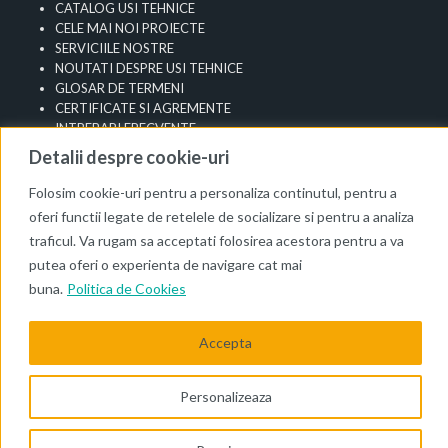
CATALOG USI TEHNICE
CELE MAI NOI PROIECTE
SERVICIILE NOSTRE
NOUTATI DESPRE USI TEHNICE
GLOSAR DE TERMENI
CERTIFICATE SI AGREMENTE
INTREBARI FRECVENTE
SITEMAP
Detalii despre cookie-uri
Info Utile
Folosim cookie-uri pentru a personaliza continutul, pentru a
Termeni si Conditii
oferi functii legate de retelele de socializare si pentru a analiza
Confidentialitate
traficul. Va rugam sa acceptati folosirea acestora pentru a va
Politica de Cookies
putea oferi o experienta de navigare cat mai
Informatii de Contact
buna.
Politica de Cookies
Depozit: Str. Sinaia 25-29, Stefanestii de Jos
Jud. Ilfov, Cod Postal: 077175
Accepta
Mobil: +40 752 032 067
Personalizeaza
Vezi mai multe detalii
©2007-2018
USI-TEHNICE.RO
- Toate drepturile rezervate.