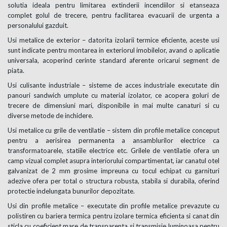
solutia ideala pentru limitarea extinderii incendiilor si etanseaza
complet golul de trecere, pentru facilitarea evacuarii de urgenta a
personalului gazduit.
Usi metalice de exterior – datorita izolarii termice eficiente, aceste usi
sunt indicate pentru montarea in exteriorul imobilelor, avand o aplicatie
universala, acoperind cerinte standard aferente oricarui segment de
piata.
Usi culisante industriale – sisteme de acces industriale executate din
panouri sandwich umplute cu material izolator, ce acopera goluri de
trecere de dimensiuni mari, disponibile in mai multe canaturi si cu
diverse metode de inchidere.
Usi metalice cu grile de ventilatie – sistem din profile metalice conceput
pentru a aerisirea permanenta a ansamblurilor electrice ca
transformatoarele, statiile electrice etc. Grilele de ventilatie ofera un
camp vizual complet asupra interiorului compartimentat, iar canatul otel
galvanizat de 2 mm grosime impreuna cu tocul echipat cu garnituri
adezive ofera per total o structura robusta, stabila si durabila, oferind
protectie indelungata bunurilor depozitate.
Usi din profile metalice – executate din profile metalice prevazute cu
polistiren cu bariera termica pentru izolare termica eficienta si canat din
sticla cu coeficient mare de transparenta si transmisie luminoasa pentru