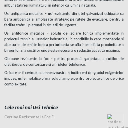
imbunatatirea iluminatului in interior cu lumina naturala.
Usi antipanica metalice – usi rezistente din otel galvanizat echipate cu
bara antipanica si amplasate strategic pe rutele de evacuare, pentru a
facilita traficul pietonal in situatii de urgenta.
Usi antifonice metalice – solutii de izolare fonica implementate in
proiectul tehnic al uzinelor industriale, in conditiile in care motoarele si
alte surse de emisie fonica perturbanta se afla in imediata proximitate a
birourilor si a sectiilor unde este necesara o reductie acustica maxima.
Obloane rezistente la foc – pentru protectia garantata a cutiilor de
distributie, de contorizare si a firidelor telefonice.
Oricare ar fi cerintele dumneavoastra si indiferent de gradul exigentelor
impuse, usile metalice ofera solutii ample pentru proiecte unice de orice
complexitate.
Cele mai noi Usi Tehnice
Cortine Rezistente la Foc EI