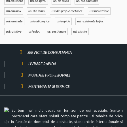
usi culisante
usi de spital
usi de sticla
usi din aluminiu
usi din inox
usi din lemn
usi din profile metalice
usi industriale
usi laminate
usi radiologice
usi rapide
usi rezistente la foc
usi rotative
usi rulou
usi sectionale
usi vitrate
SERVICII DE CONSULTANTA
LIVRARE RAPIDA
MONTAJE PROFESIONALE
MENTENANTA SI SERVICE
Suntem mai mult decat un furnizor de usi speciale. Suntem
partenerul care ofera solutii complete pentru usi tehnice de orice
tip, in functie de domeniul de activitate, standardele internationale si