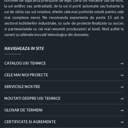
normele de siguranta prevazute de lege. De la usi metalice sau de inox,
la usi antifoc sau antiradiatii, de la usi si porti automate sau batante la
usi de sticla sau usi rotative, oferim cele mai potrivite solutii pentru cele
mai complexe nevoi. Ne recomanda experienta de peste 15 ani in
sectorul inchiderilor industriale, cu sute de proiecte finalizate cu succes
si parteneriatele cu cei mai renumiti producatori ai lumii, fiind astfel la
curent cu ultimele inovatii tehnologice din domeniu.
NAVIGHEAZA IN SITE
CATALOG USI TEHNICE
CELE MAI NOI PROIECTE
SERVICIILE NOSTRE
NOUTATI DESPRE USI TEHNICE
GLOSAR DE TERMENI
CERTIFICATE SI AGREMENTE