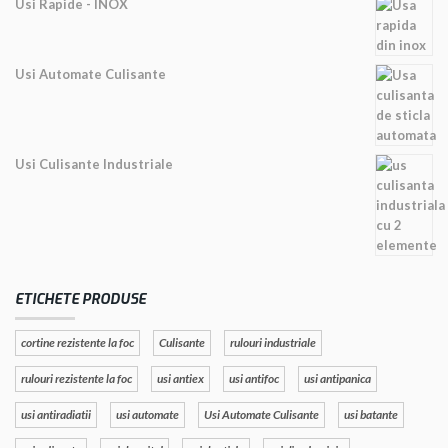
Usi Rapide - INOX
Usi Automate Culisante
Usi Culisante Industriale
ETICHETE PRODUSE
cortine rezistente la foc
Culisante
rulouri industriale
rulouri rezistente la foc
usi antiex
usi antifoc
usi antipanica
usi antiradiatii
usi automate
Usi Automate Culisante
usi batante