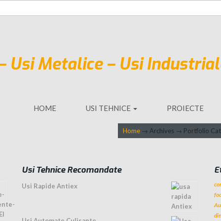
HOME
USI TEHNICE
PROIECTE
Home
→
Archives
→
Portfolio Ca
Usi Tehnice Recomandate
E
cor
Usi Rapide Antiex
fo
Au
di
Usi Automate Culisante