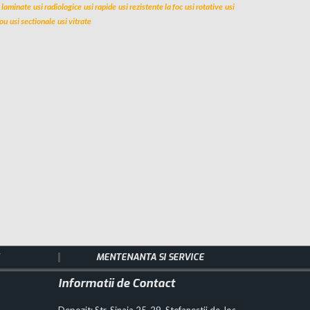
i laminate
usi radiologice
usi rapide
usi rezistente la foc
usi rotative
usi
lou
usi sectionale
usi vitrate
MENTENANTA SI SERVICE
Informatii de Contact