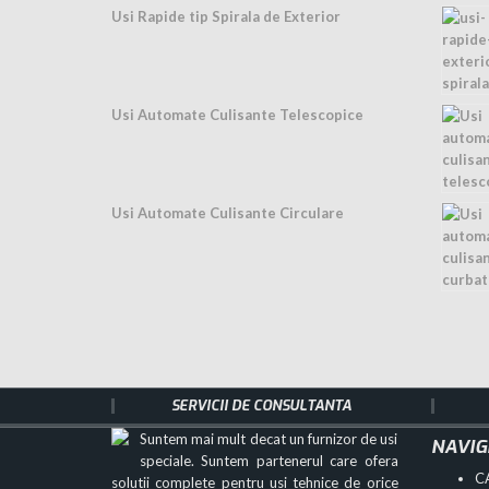
Usi Rapide tip Spirala de Exterior
Usi Automate Culisante Telescopice
Usi Automate Culisante Circulare
SERVICII DE CONSULTANTA
Suntem mai mult decat un furnizor de usi
NAVIG
speciale. Suntem partenerul care ofera
C
solutii complete pentru usi tehnice de orice