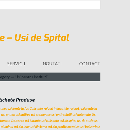
SERVICII
NOUTATI
CONTACT
tegory
→
Usi pentru Institutii
tichete Produse
tine rezistente la foc
Culisante
rulouri industriale
rulouri rezistente la
c
usi antiex
usi antifoc
usi antipanica
usi antiradiatii
usi automate
Usi
tomate Culisante
usi batante
usi culisante
usi de spital
usi de sticla
usi
n aluminiu
usi din inox
usi din lemn
usi din profile metalice
usi industriale