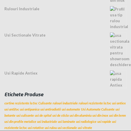
Rulouri Industriale
Usi Sectionale Vitrate
Usi Rapide Antiex
Etichete Produse
cortine rezistente la foc
Culisante
rulouri industriale
rulouri rezistente la foc
usi antiex
usi antifoc
usi antipanica
usi antiradiatii
usi automate
Usi Automate Culisante
usi
batante
usi culisante
usi de spital
usi de sticla
usi din aluminiu
usi din inox
usi din lemn
usi din profile metalice
usi industriale
usi laminate
usi radiologice
usi rapide
usi
rezistente la foc
usi rotative
usi rulou
usi sectionale
usi vitrate