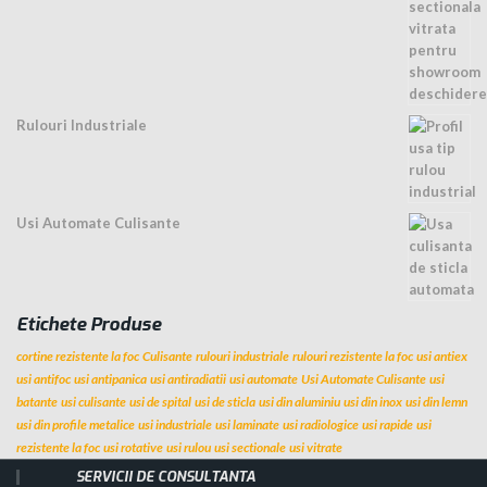
Rulouri Industriale
Usi Automate Culisante
Etichete Produse
cortine rezistente la foc
Culisante
rulouri industriale
rulouri rezistente la foc
usi antiex
usi antifoc
usi antipanica
usi antiradiatii
usi automate
Usi Automate Culisante
usi
batante
usi culisante
usi de spital
usi de sticla
usi din aluminiu
usi din inox
usi din lemn
usi din profile metalice
usi industriale
usi laminate
usi radiologice
usi rapide
usi
rezistente la foc
usi rotative
usi rulou
usi sectionale
usi vitrate
SERVICII DE CONSULTANTA