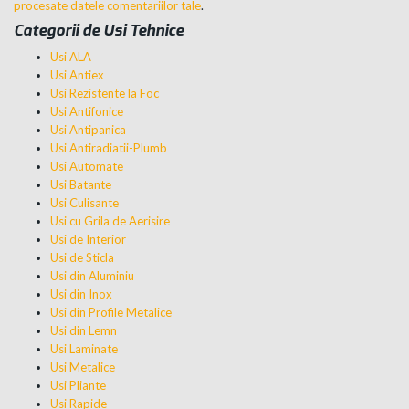
procesate datele comentariilor tale
.
Categorii de Usi Tehnice
Usi ALA
Usi Antiex
Usi Rezistente la Foc
Usi Antifonice
Usi Antipanica
Usi Antiradiatii-Plumb
Usi Automate
Usi Batante
Usi Culisante
Usi cu Grila de Aerisire
Usi de Interior
Usi de Sticla
Usi din Aluminiu
Usi din Inox
Usi din Profile Metalice
Usi din Lemn
Usi Laminate
Usi Metalice
Usi Pliante
Usi Rapide