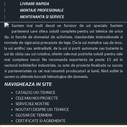
LIVRARE RAPIDA
MONTAJE PROFESIONALE
MENTENANTA SI SERVICE
Suntem mai mult decat un furnizor de usi speciale. Suntem
partenerul care ofera solutii complete pentru usi tehnice de orice
tip, in functie de domeniul de activitate, standardele internationale si
normele de siguranta prevazute de lege. De la usi metalice sau de inox,
la usi antifoc sau antiradiatii, de la usi si porti automate sau batante la
usi de sticla sau usi rotative, oferim cele mai potrivite solutii pentru cele
mai complexe nevoi. Ne recomanda experienta de peste 15 ani in
sectorul inchiderilor industriale, cu sute de proiecte finalizate cu succes
si parteneriatele cu cei mai renumiti producatori ai lumii, fiind astfel la
curent cu ultimele inovatii tehnologice din domeniu.
NAVIGHEAZA IN SITE
CATALOG USI TEHNICE
CELE MAI NOI PROIECTE
SERVICIILE NOSTRE
NOUTATI DESPRE USI TEHNICE
GLOSAR DE TERMENI
CERTIFICATE SI AGREMENTE
INTREBARI FRECVENTE