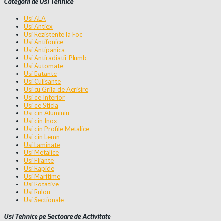
Categorii de Usi Tehnice
Usi ALA
Usi Antiex
Usi Rezistente la Foc
Usi Antifonice
Usi Antipanica
Usi Antiradiatii-Plumb
Usi Automate
Usi Batante
Usi Culisante
Usi cu Grila de Aerisire
Usi de Interior
Usi de Sticla
Usi din Aluminiu
Usi din Inox
Usi din Profile Metalice
Usi din Lemn
Usi Laminate
Usi Metalice
Usi Pliante
Usi Rapide
Usi Maritime
Usi Rotative
Usi Rulou
Usi Sectionale
Usi Tehnice pe Sectoare de Activitate