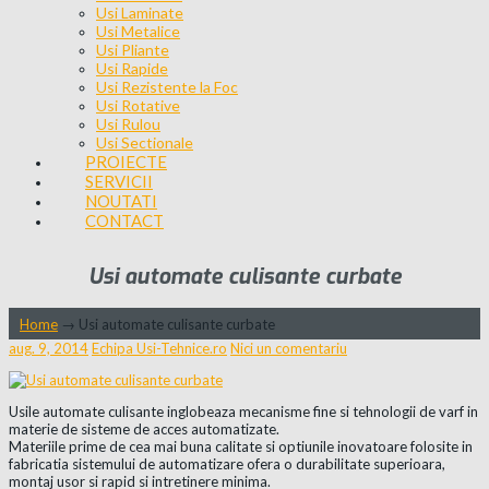
Usi Laminate
Usi Metalice
Usi Pliante
Usi Rapide
Usi Rezistente la Foc
Usi Rotative
Usi Rulou
Usi Sectionale
PROIECTE
SERVICII
NOUTATI
CONTACT
Usi automate culisante curbate
Home
→
Usi automate culisante curbate
aug. 9, 2014
Echipa Usi-Tehnice.ro
Nici un comentariu
Usile automate culisante inglobeaza mecanisme fine si tehnologii de varf in
materie de sisteme de acces automatizate.
Materiile prime de cea mai buna calitate si optiunile inovatoare folosite in
fabricatia sistemului de automatizare ofera o durabilitate superioara,
montaj usor si rapid si intretinere minima.