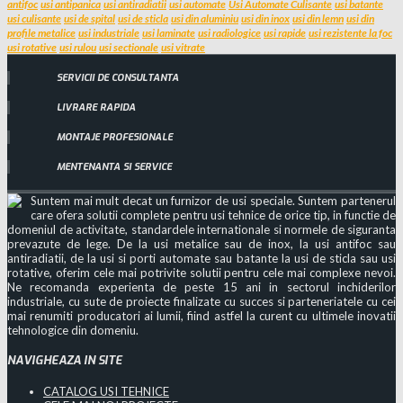
antifoc
usi antipanica
usi antiradiatii
usi automate
Usi Automate Culisante
usi batante
usi culisante
usi de spital
usi de sticla
usi din aluminiu
usi din inox
usi din lemn
usi din
profile metalice
usi industriale
usi laminate
usi radiologice
usi rapide
usi rezistente la foc
usi rotative
usi rulou
usi sectionale
usi vitrate
SERVICII DE CONSULTANTA
LIVRARE RAPIDA
MONTAJE PROFESIONALE
MENTENANTA SI SERVICE
Suntem mai mult decat un furnizor de usi speciale. Suntem partenerul
care ofera solutii complete pentru usi tehnice de orice tip, in functie de
domeniul de activitate, standardele internationale si normele de siguranta
prevazute de lege. De la usi metalice sau de inox, la usi antifoc sau
antiradiatii, de la usi si porti automate sau batante la usi de sticla sau usi
rotative, oferim cele mai potrivite solutii pentru cele mai complexe nevoi.
Ne recomanda experienta de peste 15 ani in sectorul inchiderilor
industriale, cu sute de proiecte finalizate cu succes si parteneriatele cu cei
mai renumiti producatori ai lumii, fiind astfel la curent cu ultimele inovatii
tehnologice din domeniu.
NAVIGHEAZA IN SITE
CATALOG USI TEHNICE