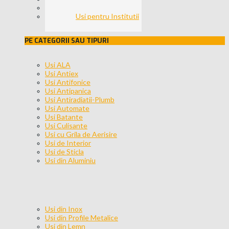
Usi pentru Birouri
Usi pentru Institutii
PE CATEGORII SAU TIPURI
Usi ALA
Usi Antiex
Usi Antifonice
Usi Antipanica
Usi Antiradiatii-Plumb
Usi Automate
Usi Batante
Usi Culisante
Usi cu Grila de Aerisire
Usi de Interior
Usi de Sticla
Usi din Aluminiu
Usi din Inox
Usi din Profile Metalice
Usi din Lemn