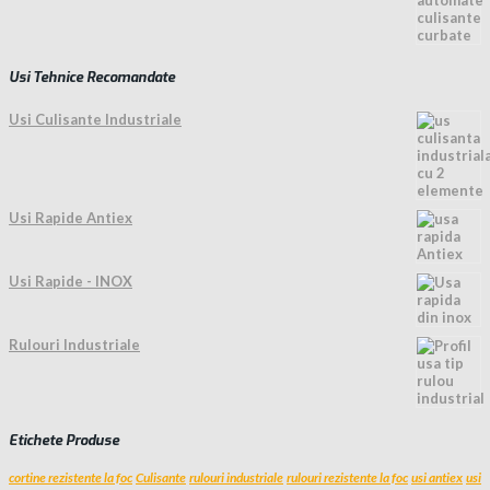
Usi Tehnice Recomandate
Usi Culisante Industriale
Usi Rapide Antiex
Usi Rapide - INOX
Rulouri Industriale
Etichete Produse
cortine rezistente la foc
Culisante
rulouri industriale
rulouri rezistente la foc
usi antiex
usi