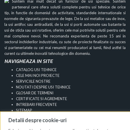
Suntem mai mult decat un furnizor de usi speciale. Suntem
partenerul care ofera solutii complete pentru usi tehnice de orice
tip, in functie de domeniul de activitate, standardele internationale si
normele de siguranta prevazute de lege. De la usi metalice sau de inox,
la usi antifoc sau antiradiatii, de la usi si porti automate sau batante la
usi de sticla sau usi rotative, oferim cele mai potrivite solutii pentru cele
mai complexe nevoi. Ne recomanda experienta de peste 15 ani in
sectorul inchiderilor industriale, cu sute de proiecte finalizate cu succes
si parteneriatele cu cei mai renumiti producatori ai lumii, fiind astfel la
curent cu ultimele inovatii tehnologice din domeniu.
NAVIGHEAZA IN SITE
CATALOG USI TEHNICE
CELE MAI NOI PROIECTE
SERVICIILE NOSTRE
NOUTATI DESPRE USI TEHNICE
GLOSAR DE TERMENI
CERTIFICATE SI AGREMENTE
INTREBARI FRECVENTE
SITEMAP
Info Utile
Detalii despre cookie-uri
Termeni si Conditii