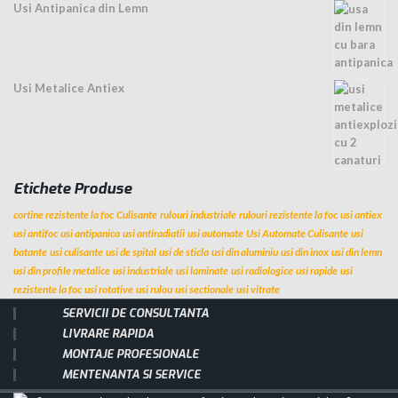
Usi Antipanica din Lemn
Usi Metalice Antiex
Etichete Produse
cortine rezistente la foc
Culisante
rulouri industriale
rulouri rezistente la foc
usi antiex
usi antifoc
usi antipanica
usi antiradiatii
usi automate
Usi Automate Culisante
usi
batante
usi culisante
usi de spital
usi de sticla
usi din aluminiu
usi din inox
usi din lemn
usi din profile metalice
usi industriale
usi laminate
usi radiologice
usi rapide
usi
rezistente la foc
usi rotative
usi rulou
usi sectionale
usi vitrate
SERVICII DE CONSULTANTA
LIVRARE RAPIDA
MONTAJE PROFESIONALE
MENTENANTA SI SERVICE